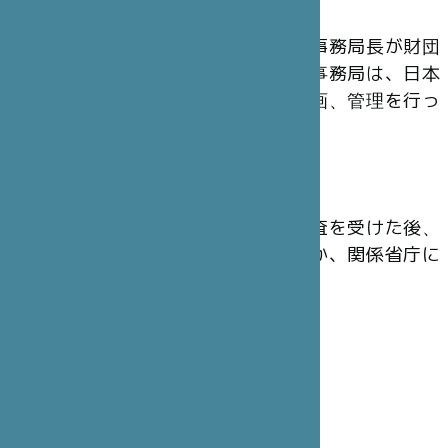
運 営
理事会の決定に従い、パリ本部事務局長が財団
の運営にあたっています。東京事務局は、日本
から出されたプロジェクトの企画、管理を行っ
ています。
会 計
財団の年次会計報告は、法定監査を受けた後、
主務官庁のフランス内務省のほか、関係省庁に
提出されています。