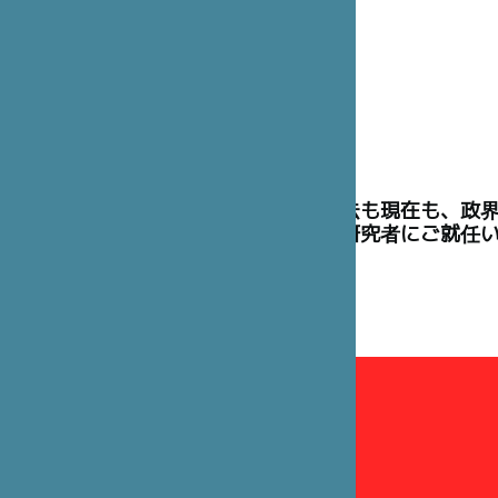
理事には、過去も現在も、政
た高官や学術研究者にご就任
理事会