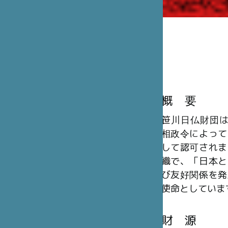
概 要
笹川日仏財団は、
相政令によって
して認可されま
織で、「日本と
び友好関係を発
使命としていま
財 源