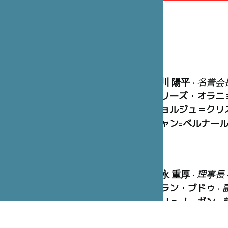
笹川 陽平
•
名誉会
マリーズ・オラニ
ジョルジュ＝クリ
ジャン=ベルナー
冨永 重厚
•
理事長
アラン・ブドゥ
•
ブリュノ・ガン
•
ピエール=イヴ・