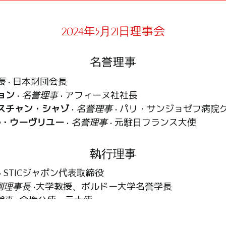
2024年5月21日理事会
名誉理事
長
• 日本財団会長
ョン
•
名誉理事
• アフィーヌ社社長
スチャン・シャゾ
•
名誉理事
• パリ・サンジョゼフ病院
ル・ウーヴリユー
•
名誉理事
• 元駐日フランス大使
執行理事
• STICジャポン代表取締役
副理事長
•大学教授、ボルドー大学名誉学長
幹事
• 全権公使、元大使
カルパンティエ
•
監査役
• CA-CIB(Crédit Agricole Corpo