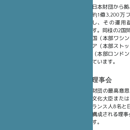
日本財団から拠
約1億3,20
し、その運用
す。同様の2国
国（本部ワシン
ア（本部ストッ
（本部ロンドン
ています。
理事会
財団の最高意思
文化大臣または
ランス人8名と日
構成される理事
す。