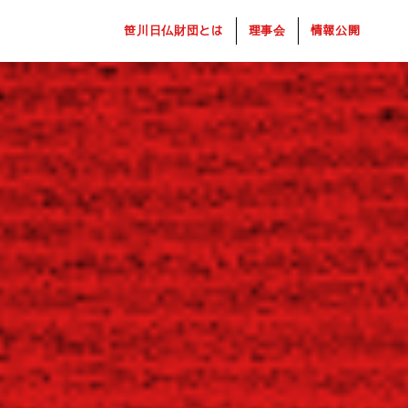
笹川日仏財団とは
理事会
情報公開