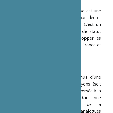
PRÉSENTATION
La Fondation Franco-Japonaise Sasakawa est une
fondation reconnue d’utilité publique par décret
du Premier Ministre du 23 mars 1990. C’est un
organisme privé, sans but lucratif et de statut
français, qui a pour mission de « développer les
relations culturelles et d’amitié entre la France et
le Japon ».
RESSOURCES
Ses ressources proviennent des revenus d’une
dotation initiale de trois milliards de yens (soit
environ 20 millions d’euros à l’époque) versée à la
France par la Fondation Nippon (ancienne
Fondation de l’Industrie Japonaise de la
Construction Navale). Des institutions analogues