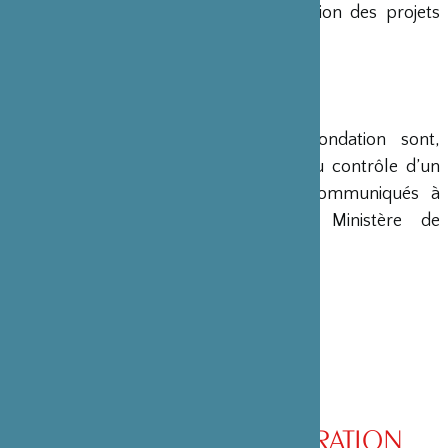
en charge le montage et la gestion des projets
émanant du Japon.
COMPTES
Les comptes annuels de la Fondation sont,
conformément à la loi, soumis au contrôle d’un
commissaire aux comptes et communiqués à
différents ministères, dont le Ministère de
l’Intérieur, son ministère de tutelle.
CONSEIL D’ADMINISTRATION