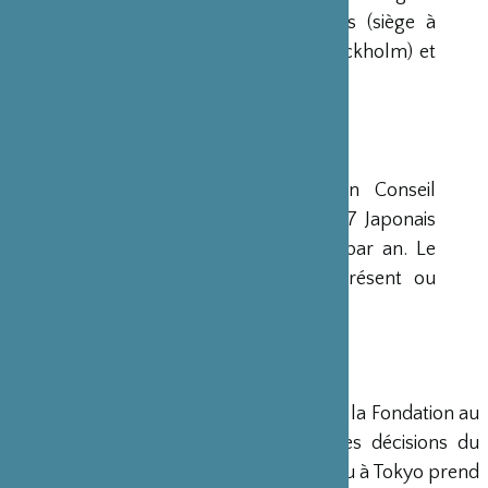
avaient déjà été créées aux Etats-Unis (siège à
New-York), en Scandinavie (siège à Stockholm) et
en Grande-Bretagne (siège à Londres).
CONSEIL D’ADMINISTRATION
La Fondation est administrée par un Conseil
d’Administration de 15 membres, dont 7 Japonais
et 8 Français, qui se réunit deux fois par an. Le
Ministre français de la Culture est présent ou
représenté au sein de ce Conseil.
DIRECTION
Un Directeur Général gère et dirige la Fondation au
siège de Paris, en accord avec les décisions du
Conseil d’Administration. Un bureau à Tokyo prend