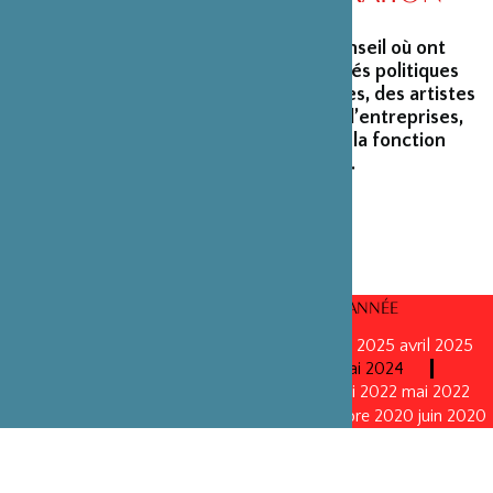
La Fondation peut s’enorgueillir d’un conseil où ont
siégé et siègent encore des personnalités politiques
marquantes, des créateurs et architectes, des artistes
du monde du spectacle, des capitaines d’entreprises,
ainsi que des personnalités émérites de la fonction
publique ou de la recherche scientifique.
CONSEILS D’ADMINISTRATION PAR ANNÉE
mars 2026
mars 2026
octobre 2025
octobre 2025
avril 2025
décembre 2024
décembre 2024
mai 2024
décembre 2023
avril 2023
octobre 2022
mai 2022
mai 2022
novembre 2021
novembre 2021
mai 2021
octobre 2020
juin 2020
juin 2020
octobre 2019
octobre 2019
avril 2019
octobre 2018
avril 2018
octobre 2017
octobre 2017
avril 2016
avril 2016
octobre 2015
octobre 2015
janvier 2015
octobre 2014