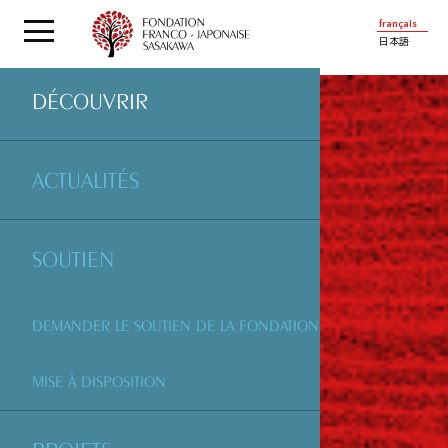
français
日本語
DÉCOUVRIR
ACTUALITÉS
SOUTIEN
DEMANDER LE SOUTIEN DE LA FONDATION
MISE À DISPOSITION