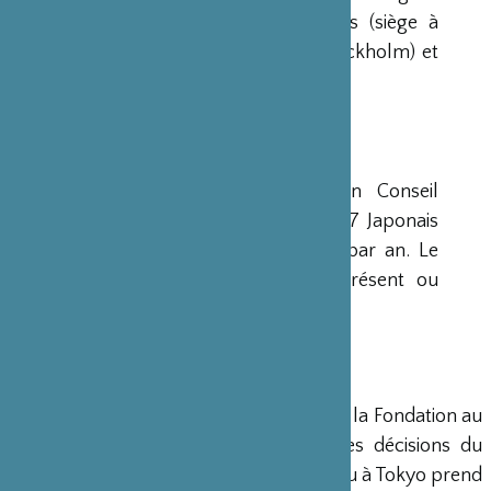
avaient déjà été créées aux Etats-Unis (siège à
New-York), en Scandinavie (siège à Stockholm) et
en Grande-Bretagne (siège à Londres).
CONSEIL D’ADMINISTRATION
La Fondation est administrée par un Conseil
d’Administration de 15 membres, dont 7 Japonais
et 8 Français, qui se réunit deux fois par an. Le
Ministre français de la Culture est présent ou
représenté au sein de ce Conseil.
DIRECTION
Un Directeur Général gère et dirige la Fondation au
siège de Paris, en accord avec les décisions du
Conseil d’Administration. Un bureau à Tokyo prend