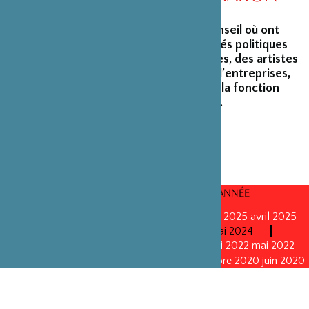
La Fondation peut s’enorgueillir d’un conseil où ont
siégé et siègent encore des personnalités politiques
marquantes, des créateurs et architectes, des artistes
du monde du spectacle, des capitaines d’entreprises,
ainsi que des personnalités émérites de la fonction
publique ou de la recherche scientifique.
CONSEILS D’ADMINISTRATION PAR ANNÉE
mars 2026
mars 2026
octobre 2025
octobre 2025
avril 2025
décembre 2024
décembre 2024
mai 2024
décembre 2023
avril 2023
octobre 2022
mai 2022
mai 2022
novembre 2021
novembre 2021
mai 2021
octobre 2020
juin 2020
juin 2020
octobre 2019
octobre 2019
avril 2019
octobre 2018
avril 2018
octobre 2017
octobre 2017
avril 2016
avril 2016
octobre 2015
octobre 2015
janvier 2015
octobre 2014