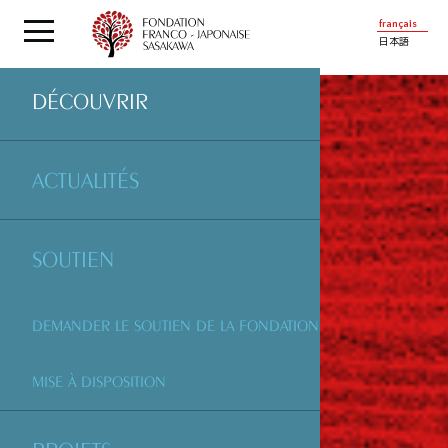
français
日本語
DÉCOUVRIR
ACTUALITÉS
SOUTIEN
DEMANDER LE SOUTIEN DE LA FONDATION
MISE À DISPOSITION