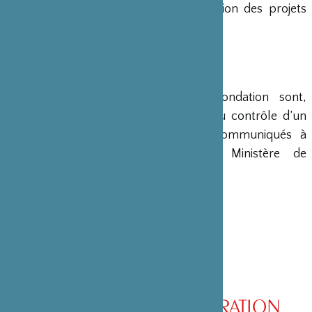
en charge le montage et la gestion des projets
émanant du Japon.
COMPTES
Les comptes annuels de la Fondation sont,
conformément à la loi, soumis au contrôle d’un
commissaire aux comptes et communiqués à
différents ministères, dont le Ministère de
l’Intérieur, son ministère de tutelle.
CONSEIL D’ADMINISTRATION