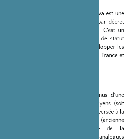
PRÉSENTATION
La Fondation Franco-Japonaise Sasakawa est une
fondation reconnue d’utilité publique par décret
du Premier Ministre du 23 mars 1990. C’est un
organisme privé, sans but lucratif et de statut
français, qui a pour mission de « développer les
relations culturelles et d’amitié entre la France et
le Japon ».
RESSOURCES
Ses ressources proviennent des revenus d’une
dotation initiale de trois milliards de yens (soit
environ 20 millions d’euros à l’époque) versée à la
France par la Fondation Nippon (ancienne
Fondation de l’Industrie Japonaise de la
Construction Navale). Des institutions analogues