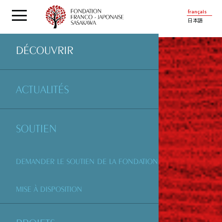
français
日本語
DÉCOUVRIR
ACTUALITÉS
SOUTIEN
DEMANDER LE SOUTIEN DE LA FONDATION
MISE À DISPOSITION