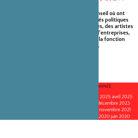
La Fondation peut s’enorgueillir d’un conseil où ont
siégé et siègent encore des personnalités politiques
marquantes, des créateurs et architectes, des artistes
du monde du spectacle, des capitaines d’entreprises,
ainsi que des personnalités émérites de la fonction
publique ou de la recherche scientifique.
CONSEILS D’ADMINISTRATION PAR ANNÉE
mars 2026
mars 2026
octobre 2025
octobre 2025
avril 2025
décembre 2024
décembre 2024
mai 2024
décembre 2023
avril 2023
octobre 2022
mai 2022
mai 2022
novembre 2021
novembre 2021
mai 2021
octobre 2020
juin 2020
juin 2020
octobre 2019
octobre 2019
avril 2019
octobre 2018
avril 2018
octobre 2017
octobre 2017
avril 2016
avril 2016
octobre 2015
octobre 2015
janvier 2015
octobre 2014