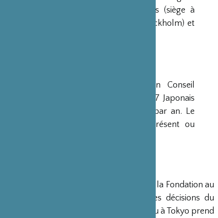
avaient déjà été créées aux Etats-Unis (siège à
New-York), en Scandinavie (siège à Stockholm) et
en Grande-Bretagne (siège à Londres).
CONSEIL D’ADMINISTRATION
La Fondation est administrée par un Conseil
d’Administration de 15 membres, dont 7 Japonais
et 8 Français, qui se réunit deux fois par an. Le
Ministre français de la Culture est présent ou
représenté au sein de ce Conseil.
DIRECTION
Un Directeur Général gère et dirige la Fondation au
siège de Paris, en accord avec les décisions du
Conseil d’Administration. Un bureau à Tokyo prend