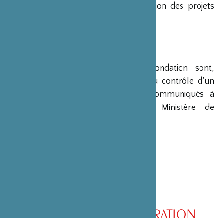
en charge le montage et la gestion des projets
émanant du Japon.
COMPTES
Les comptes annuels de la Fondation sont,
conformément à la loi, soumis au contrôle d’un
commissaire aux comptes et communiqués à
différents ministères, dont le Ministère de
l’Intérieur, son ministère de tutelle.
CONSEIL D’ADMINISTRATION