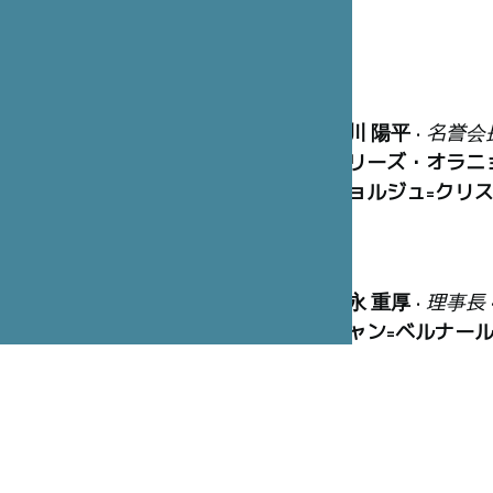
笹川 陽平
•
名誉会
マリーズ・オラニ
ジョルジュ=クリ
冨永 重厚
•
理事長
ジャン=ベルナー
イヴ=ルッセ・ル
ピエール=イヴ・
渡辺 昌俊
•
副監査