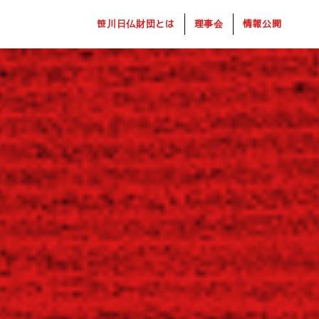
笹川日仏財団とは
理事会
情報公開