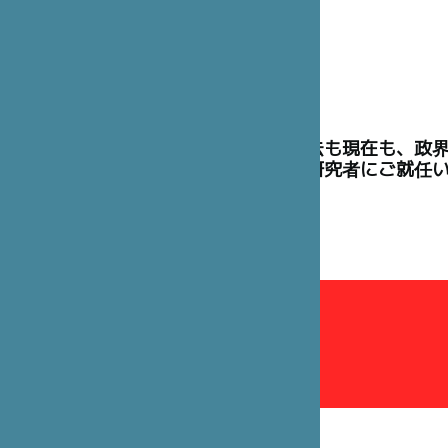
理事には、過去も現在も、政
た高官や学術研究者にご就任
理事会