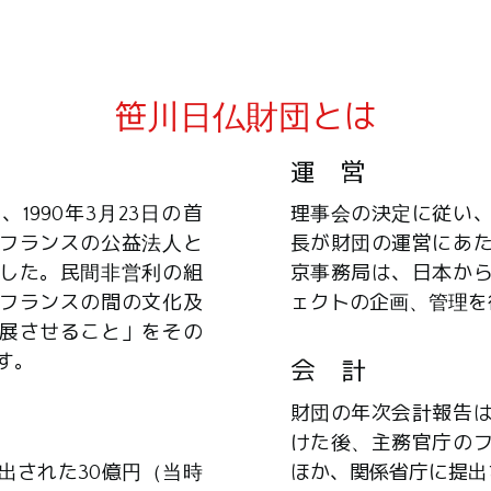
笹川日仏財団とは
運 営
1990年3月23日の首
理事会の決定に従い
フランスの公益法人と
長が財団の運営にあ
した。民間非営利の組
京事務局は、日本か
フランスの間の文化及
ェクトの企画、管理を
展させること」をその
す。
会 計
財団の年次会計報告
けた後、主務官庁の
出された30億円（当時
ほか、関係省庁に提出