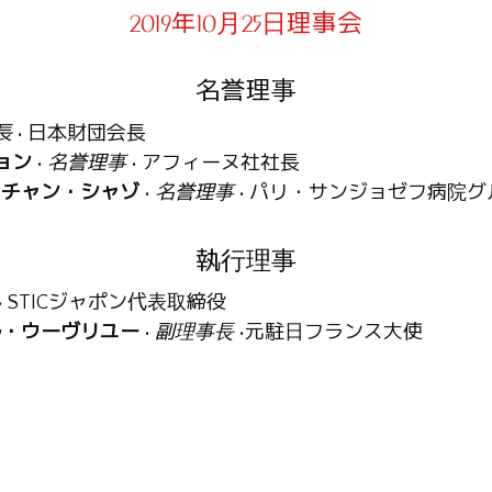
2019年10月25日理事会
名誉理事
長
• 日本財団会長
ョン
•
名誉理事
• アフィーヌ社社長
スチャン・シャゾ
•
名誉理事
• パリ・サンジョゼフ病院
執行理事
• STICジャポン代表取締役
ル・ウーヴリユー
•
副理事長
•元駐日フランス大使
アール
•
幹事
• メネルブ名誉市長、元下院議員
カルパンティエ
•
監査役
• アラブ・フランス銀行連合リ
役
• 日本パスツール財団代表理事
理事