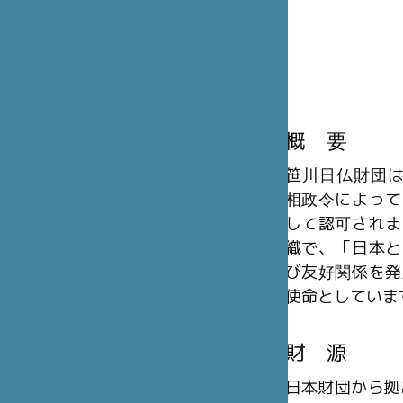
概 要
笹川日仏財団は、
相政令によって
して認可されま
織で、「日本と
び友好関係を発
使命としていま
財 源
日本財団から拠