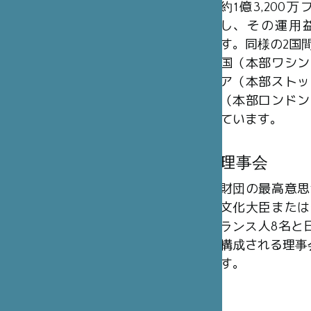
約1億3,20
し、その運用
す。同様の2国
国（本部ワシン
ア（本部ストッ
（本部ロンドン
ています。
理事会
財団の最高意思
文化大臣または
ランス人8名と日
構成される理事
す。