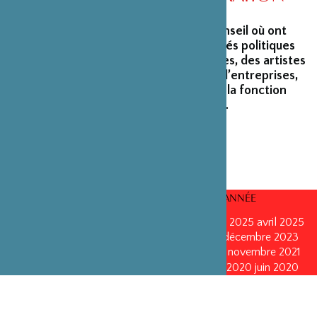
La Fondation peut s’enorgueillir d’un conseil où ont
siégé et siègent encore des personnalités politiques
marquantes, des créateurs et architectes, des artistes
du monde du spectacle, des capitaines d’entreprises,
ainsi que des personnalités émérites de la fonction
publique ou de la recherche scientifique.
CONSEILS D’ADMINISTRATION PAR ANNÉE
mars 2026
mars 2026
octobre 2025
octobre 2025
avril 2025
décembre 2024
décembre 2024
mai 2024
décembre 2023
avril 2023
octobre 2022
mai 2022
mai 2022
novembre 2021
novembre 2021
mai 2021
octobre 2020
juin 2020
juin 2020
octobre 2019
octobre 2019
avril 2019
octobre 2018
avril 2018
octobre 2017
octobre 2017
avril 2016
avril 2016
octobre 2015
octobre 2015
janvier 2015
octobre 2014