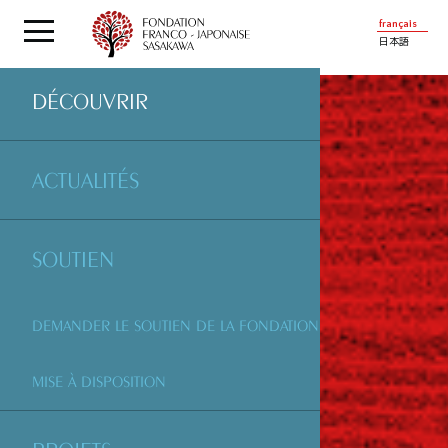
français
日本語
DÉCOUVRIR
ACTUALITÉS
SOUTIEN
DEMANDER LE SOUTIEN DE LA FONDATION
MISE À DISPOSITION