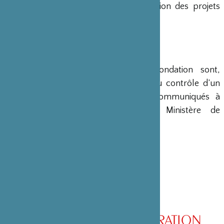
en charge le montage et la gestion des projets
émanant du Japon.
COMPTES
Les comptes annuels de la Fondation sont,
conformément à la loi, soumis au contrôle d’un
commissaire aux comptes et communiqués à
différents ministères, dont le Ministère de
l’Intérieur, son ministère de tutelle.
CONSEIL D’ADMINISTRATION