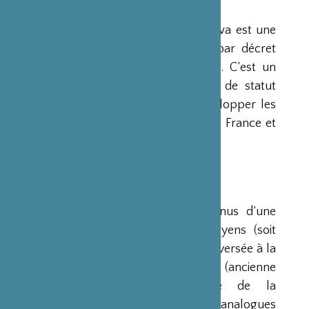
PRÉSENTATION
La Fondation Franco-Japonaise Sasakawa est une
fondation reconnue d’utilité publique par décret
du Premier Ministre du 23 mars 1990. C’est un
organisme privé, sans but lucratif et de statut
français, qui a pour mission de « développer les
relations culturelles et d’amitié entre la France et
le Japon ».
RESSOURCES
Ses ressources proviennent des revenus d’une
dotation initiale de trois milliards de yens (soit
environ 20 millions d’euros à l’époque) versée à la
France par la Fondation Nippon (ancienne
Fondation de l’Industrie Japonaise de la
Construction Navale). Des institutions analogues