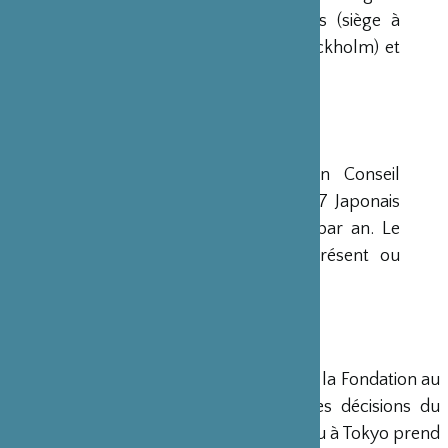
avaient déjà été créées aux Etats-Unis (siège à
New-York), en Scandinavie (siège à Stockholm) et
en Grande-Bretagne (siège à Londres).
CONSEIL D’ADMINISTRATION
La Fondation est administrée par un Conseil
d’Administration de 15 membres, dont 7 Japonais
et 8 Français, qui se réunit deux fois par an. Le
Ministre français de la Culture est présent ou
représenté au sein de ce Conseil.
DIRECTION
Un Directeur Général gère et dirige la Fondation au
siège de Paris, en accord avec les décisions du
Conseil d’Administration. Un bureau à Tokyo prend