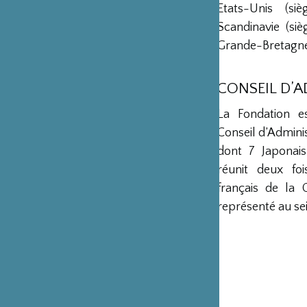
Etats-Unis (s
Scandinavie (si
Grande-Bretagne 
CONSEIL D’
La Fondation e
Conseil d’Admini
dont 7 Japonais
réunit deux fo
français de la 
représenté au sei