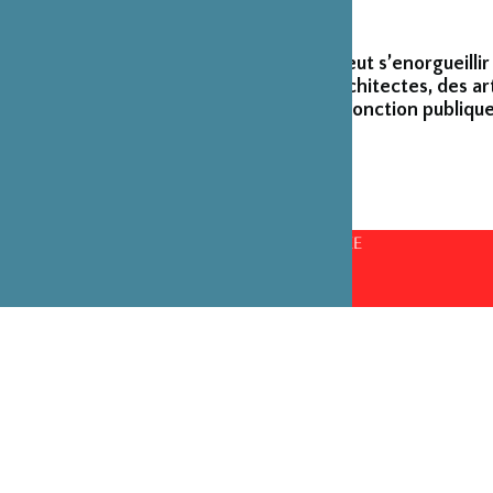
La Fondation peut s’enorgueillir
créateurs et architectes, des ar
émérites de la fonction publique
CONSEILS D’ADMINISTRATION PAR ANNÉE