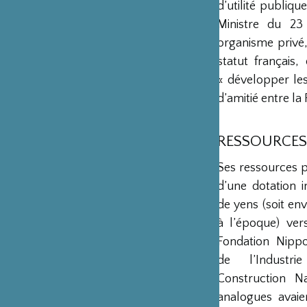
d’utilité publiq
Ministre du 23
organisme privé,
statut français
« développer les 
d’amitié entre la 
RESSOURCES
Ses ressources 
d’une dotation in
de yens (soit env
à l’époque) ver
Fondation Nipp
de l’Industr
Construction Na
analogues avaie