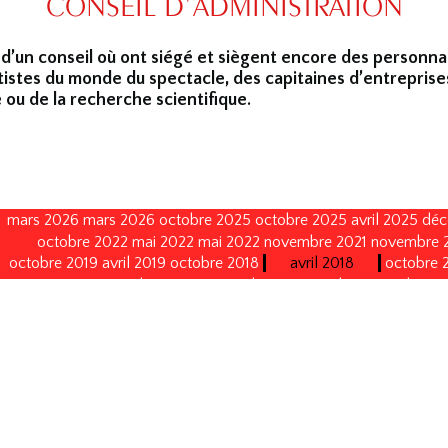
CONSEIL D’ADMINISTRATION
 d’un conseil où ont siégé et siègent encore des personna
tistes du monde du spectacle, des capitaines d’entreprise
 ou de la recherche scientifique.
mars 2026
mars 2026
octobre 2025
octobre 2025
avril 2025
déc
octobre 2022
mai 2022
mai 2022
novembre 2021
novembre 
octobre 2019
avril 2019
octobre 2018
avril 2018
octobre 
janvier 2015
octobre 2014
septembre 2013
avril 2013
avril 2013
octobre 2008
octobre 2008
octobre 2005
octobre 2005
no
décembre 1996
décembre 1996
décembre 1993