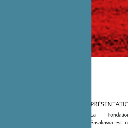
PRÉSENTATI
La Fondation
Sasakawa est u