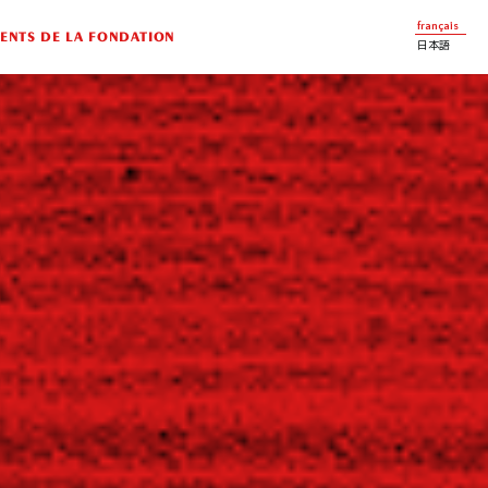
français
NTS DE LA FONDATION
日本語