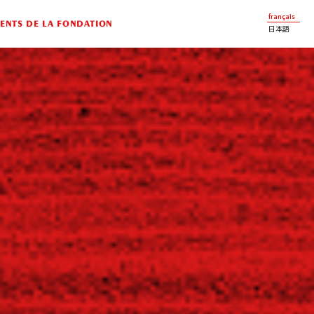
français
NTS DE LA FONDATION
日本語