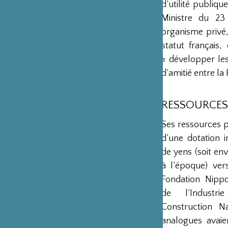
d’utilité publiq
Ministre du 23
organisme privé,
statut français
« développer les 
d’amitié entre la 
RESSOURCES
Ses ressources 
d’une dotation in
de yens (soit env
à l’époque) ver
Fondation Nipp
de l’Industr
Construction Na
analogues avaie