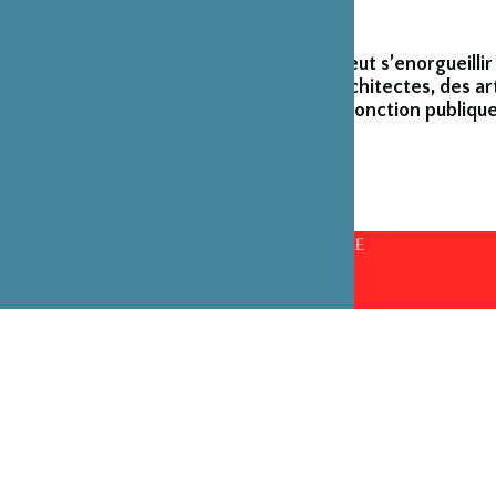
La Fondation peut s’enorgueillir
créateurs et architectes, des ar
émérites de la fonction publique
CONSEILS D’ADMINISTRATION PAR ANNÉE