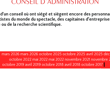
CONSEIL D’ADMINISTRATION
 d’un conseil où ont siégé et siègent encore des personna
tistes du monde du spectacle, des capitaines d’entreprise
 ou de la recherche scientifique.
mars 2026
mars 2026
octobre 2025
octobre 2025
avril 2025
déc
octobre 2022
mai 2022
mai 2022
novembre 2021
novembre 
octobre 2019
avril 2019
octobre 2018
avril 2018
octobre 2017
janvier 2015
octobre 2014
septembre 2013
avril 2013
avril 2013
octobre 2008
octobre 2008
octobre 2005
octobre 2005
no
décembre 1996
décembre 1996
décembre 1993