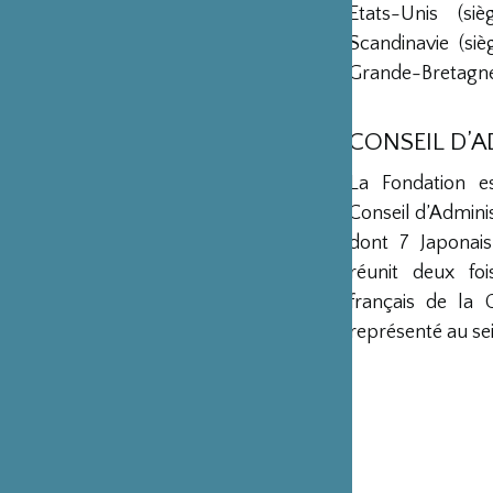
Etats-Unis (s
Scandinavie (si
Grande-Bretagne 
CONSEIL D’
La Fondation e
Conseil d’Admini
dont 7 Japonais
réunit deux fo
français de la 
représenté au sei