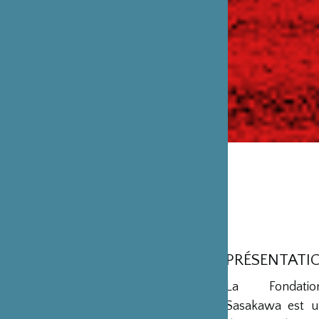
PRÉSENTATI
La Fondation
Sasakawa est u