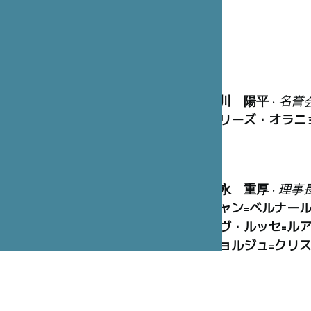
笹川 陽平
•
名誉
マリーズ・オラニ
冨永 重厚
•
理事
ジャン=ベルナー
イヴ・ルッセ=ル
ジョルジュ=クリ
渡辺 昌俊
•
副監