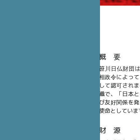
概 要
笹川日仏財団は、
相政令によって
して認可されま
織で、「日本と
び友好関係を発
使命としていま
財 源