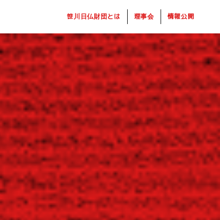
笹川日仏財団とは
理事会
情報公開