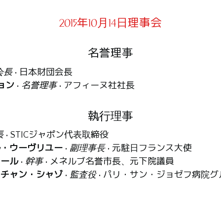
2015年10月14日理事会
名誉理事
会長
• 日本財団会長
ョン
•
名誉理事
• アフィーヌ社社長
執行理事
長
• STICジャポン代表取締役
ル・ウーヴリユー
•
副理事長
• 元駐日フランス大使
アール
•
幹事
• メネルブ名誉市長、元下院議員
スチャン・シャゾ
•
監査役
• パリ・サン・ジョゼフ病院
査役
• 特定非営利活動法人日本パスツール協会会長
理事