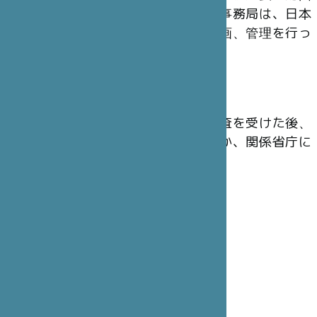
の運営にあたっています。東京事務局は、日本
から出されたプロジェクトの企画、管理を行っ
ています。
会 計
財団の年次会計報告は、法定監査を受けた後、
主務官庁のフランス内務省のほか、関係省庁に
提出されています。
理事会