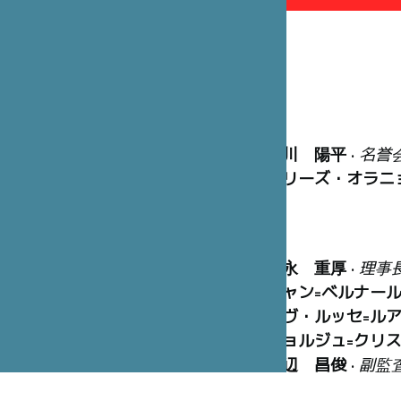
笹川 陽平
•
名誉
マリーズ・オラニ
冨永 重厚
•
理事
ジャン=ベルナー
イヴ・ルッセ=ル
ジョルジュ=クリ
渡辺 昌俊
•
副監