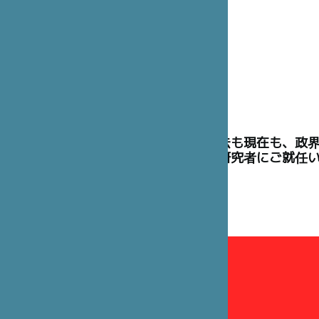
理事には、過去も現在も、政
た高官や学術研究者にご就任
理事会