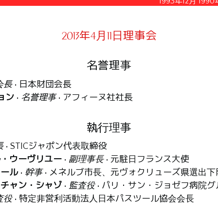
1993年12月
1990
2013年4月11日理事会
名誉理事
会長
• 日本財団会長
ョン
•
名誉理事
• アフィーヌ社社長
執行理事
長
• STICジャポン代表取締役
ル・ウーヴリユー
•
副理事長
• 元駐日フランス大使
アール
•
幹事
• メネルブ市長、元ヴォクリューズ県選出下
スチャン・シャゾ
•
監査役
• パリ・サン・ジョゼフ病院
査役
• 特定非営利活動法人日本パスツール協会会長