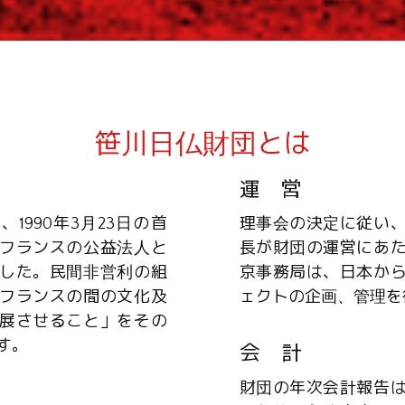
笹川日仏財団とは
運 営
1990年3月23日の首
理事会の決定に従い
フランスの公益法人と
長が財団の運営にあ
した。民間非営利の組
京事務局は、日本か
フランスの間の文化及
ェクトの企画、管理を
展させること」をその
す。
会 計
財団の年次会計報告