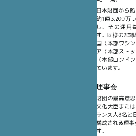
日本財団から拠
約1億3,20
し、その運用
す。同様の2国
国（本部ワシン
ア（本部ストッ
（本部ロンドン
ています。
理事会
財団の最高意思
文化大臣または
ランス人8名と日
構成される理事
す。