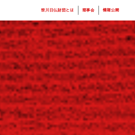
笹川日仏財団とは
理事会
情報公開