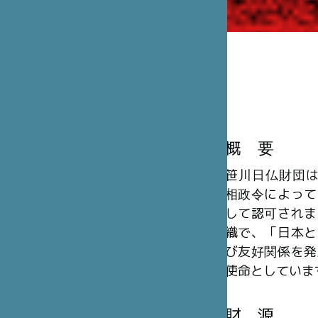
概 要
笹川日仏財団は、
相政令によって
して認可されま
織で、「日本と
び友好関係を発
使命としていま
財 源