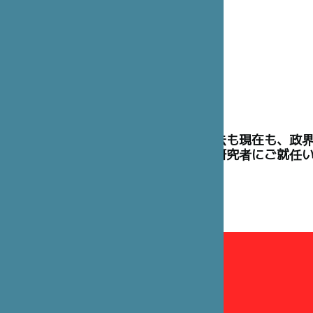
理事には、過去も現在も、政
た高官や学術研究者にご就任
理事会