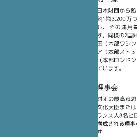
日本財団から拠
約1億3,20
し、その運用
す。同様の2国
国（本部ワシン
ア（本部ストッ
（本部ロンドン
ています。
理事会
財団の最高意思
文化大臣または
ランス人8名と日
構成される理事
す。