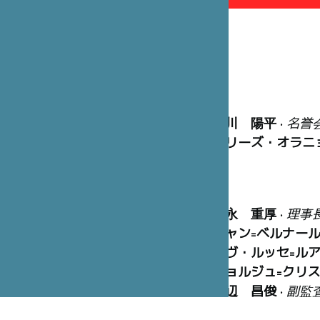
笹川 陽平
•
名誉
マリーズ・オラニ
冨永 重厚
•
理事
ジャン=ベルナー
イヴ・ルッセ=ル
ジョルジュ=クリ
渡辺 昌俊
•
副監