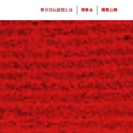
笹川日仏財団とは
理事会
情報公開