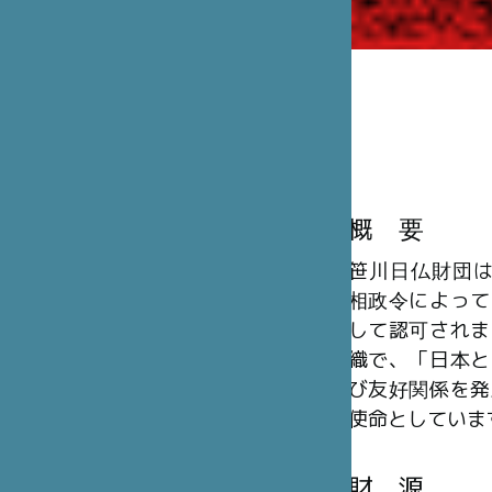
概 要
笹川日仏財団は、
相政令によって
して認可されま
織で、「日本と
び友好関係を発
使命としていま
財 源