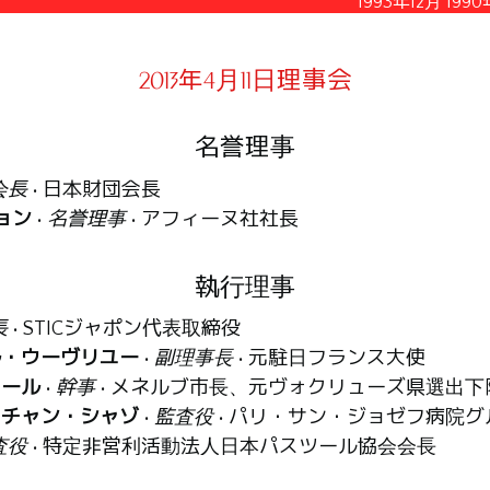
1993年12月
1990
2013年4月11日理事会
名誉理事
会長
• 日本財団会長
ョン
•
名誉理事
• アフィーヌ社社長
執行理事
長
• STICジャポン代表取締役
ル・ウーヴリユー
•
副理事長
• 元駐日フランス大使
アール
•
幹事
• メネルブ市長、元ヴォクリューズ県選出下
スチャン・シャゾ
•
監査役
• パリ・サン・ジョゼフ病院
査役
• 特定非営利活動法人日本パスツール協会会長