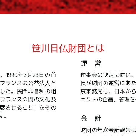
笹川日仏財団とは
運 営
1990年3月23日の首
理事会の決定に従い
フランスの公益法人と
長が財団の運営にあ
した。民間非営利の組
京事務局は、日本か
フランスの間の文化及
ェクトの企画、管理を
展させること」をその
す。
会 計
財団の年次会計報告