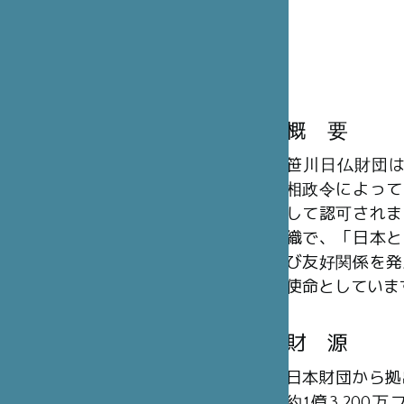
概 要
笹川日仏財団は、
相政令によって
して認可されま
織で、「日本と
び友好関係を発
使命としていま
財 源
日本財団から拠
約1億3,20