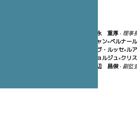
冨永 重厚
•
理事
ジャン=ベルナー
イヴ・ルッセ=ル
ジョルジュ=クリ
渡辺 昌俊
•
副監
マリーズ・オラニ
ピエール・ボード
早間 玲子
• 建築
ジャン=フランソ
ィレクター •
フラ