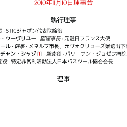
2010年11月10日理事会
執行理事
長
• STICジャポン代表取締役
ル・ウーヴリユー
•
副理事長
• 元駐日フランス大使
アール
•
幹事
• メネルブ市長、元ヴォクリューズ県選出下
スチャン・シャゾ
[
1
]
•
監査役
• パリ・サン・ジョゼフ病
査役
• 特定非営利活動法人日本パスツール協会会長
理事
ョン
• アフィーヌ社社長
り
• エス・ビー・エイ株式会社代表取締役
家
ワ・ジャリージュ
• フランス学士院会員、フランス国立
ンス文化・コミュニケーション省代表