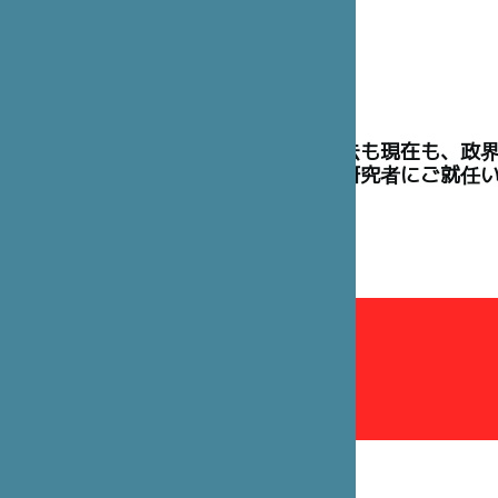
理事には、過去も現在も、政
た高官や学術研究者にご就任
理事会