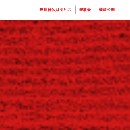
笹川日仏財団とは
理事会
情報公開