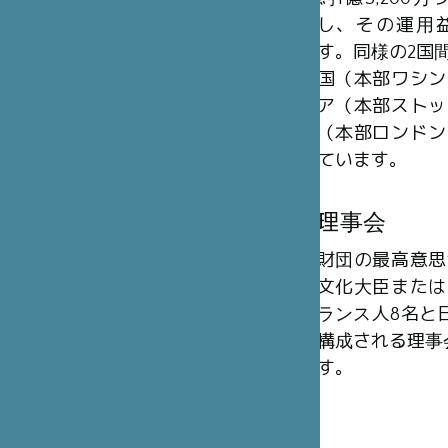
し、その運用
す。同様の2国
国（本部ワシン
ア（本部ストッ
（本部ロンドン
ています。
理事会
財団の最高意思
文化大臣または
ランス人8名と日
構成される理事
す。