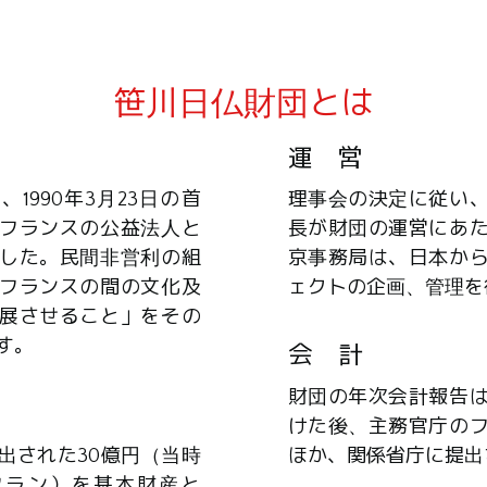
笹川日仏財団とは
運 営
1990年3月23日の首
理事会の決定に従い
フランスの公益法人と
長が財団の運営にあ
した。民間非営利の組
京事務局は、日本か
フランスの間の文化及
ェクトの企画、管理を
展させること」をその
す。
会 計
財団の年次会計報告
けた後、主務官庁の
出された30億円（当時
ほか、関係省庁に提出
0万フラン）を基本財産と