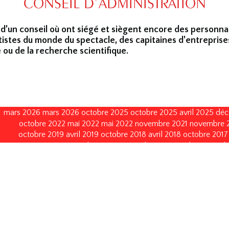
CONSEIL D’ADMINISTRATION
 d’un conseil où ont siégé et siègent encore des personna
tistes du monde du spectacle, des capitaines d’entreprise
 ou de la recherche scientifique.
mars 2026
mars 2026
octobre 2025
octobre 2025
avril 2025
déc
octobre 2022
mai 2022
mai 2022
novembre 2021
novembre 
octobre 2019
avril 2019
octobre 2018
avril 2018
octobre 2017
janvier 2015
octobre 2014
septembre 2013
avril 2013
avril
juin 2010
octobre 2008
octobre 2008
octobre 2005
novembre 1999
décembre 1996
décembre 1996
décemb