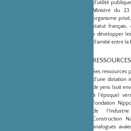
d’utilité publiq
Ministre du 23
organisme privé,
statut français
« développer les 
d’amitié entre la 
RESSOURCES
Ses ressources 
d’une dotation in
de yens (soit env
à l’époque) ver
Fondation Nipp
de l’Industr
Construction Na
analogues avaie