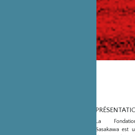
PRÉSENTATI
La Fondation
Sasakawa est u