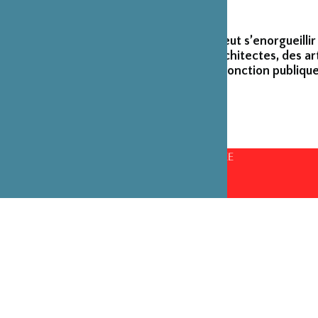
La Fondation peut s’enorgueillir
créateurs et architectes, des ar
émérites de la fonction publique
CONSEILS D’ADMINISTRATION PAR ANNÉE