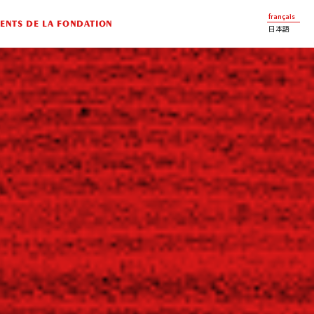
français
NTS DE LA FONDATION
日本語