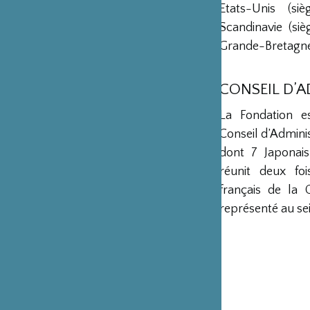
Etats-Unis (s
Scandinavie (si
Grande-Bretagne 
CONSEIL D’
La Fondation e
Conseil d’Admini
dont 7 Japonais
réunit deux fo
français de la 
représenté au sei