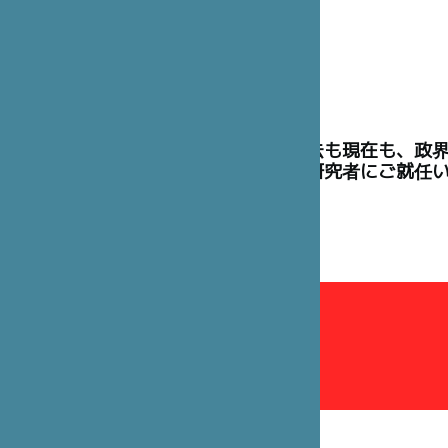
理事には、過去も現在も、政
た高官や学術研究者にご就任
理事会