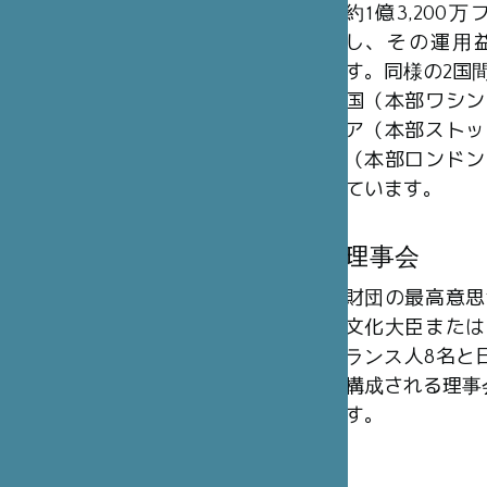
約1億3,20
し、その運用
す。同様の2国
国（本部ワシン
ア（本部ストッ
（本部ロンドン
ています。
理事会
財団の最高意思
文化大臣または
ランス人8名と日
構成される理事
す。