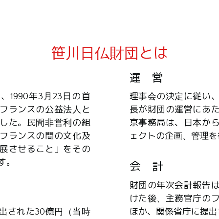
笹川日仏財団とは
運 営
1990年3月23日の首
理事会の決定に従い
フランスの公益法人と
長が財団の運営にあ
した。民間非営利の組
京事務局は、日本か
フランスの間の文化及
ェクトの企画、管理を
展させること」をその
す。
会 計
財団の年次会計報告
けた後、主務官庁の
出された30億円（当時
ほか、関係省庁に提出