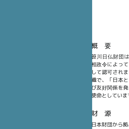
概 要
笹川日仏財団は、
相政令によって
して認可されま
織で、「日本と
び友好関係を発
使命としていま
財 源
日本財団から拠