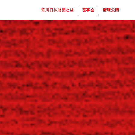
笹川日仏財団とは
理事会
情報公開