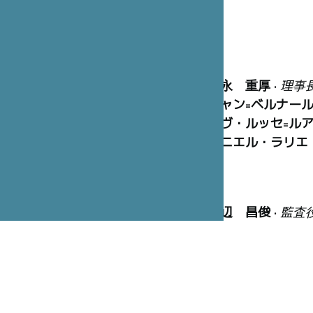
冨永 重厚
•
理事
ジャン=ベルナー
イヴ・ルッセ=ル
ダニエル・ラリエ
渡辺 昌俊
•
監査
マリーズ・オラニ
ピエール・ボード
ジョルジュ=クリ
早間 玲子
• 建築
ジャン=フランソ