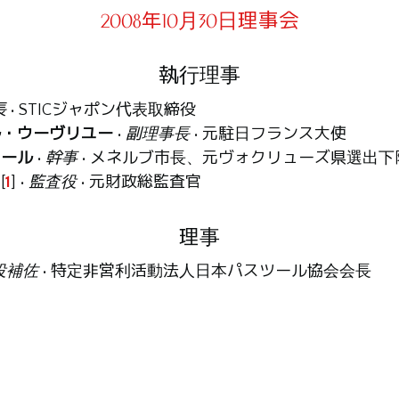
2008年10月30日理事会
執行理事
長
• STICジャポン代表取締役
ル・ウーヴリユー
•
副理事長
• 元駐日フランス大使
アール
•
幹事
• メネルブ市長、元ヴォクリューズ県選出下
[
1
]
•
監査役
• 元財政総監査官
理事
役補佐
• 特定非営利活動法人日本パスツール協会会長
ョン
• アフィーヌ社社長
リ
• エス・ビー・エイ株式会社代表取締役
スチャン・シャゾ
• パリ・サン・ジョゼフ病院グループ
家
ワ・ジャリージュ
• フランス学士院会員、フランス国立