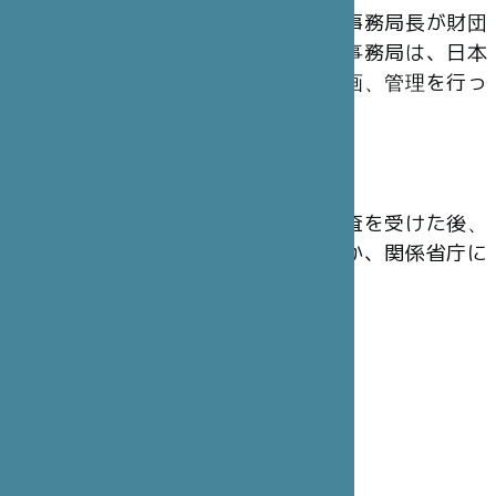
理事会の決定に従い、パリ本部事務局長が財団
の運営にあたっています。東京事務局は、日本
から出されたプロジェクトの企画、管理を行っ
ています。
会 計
財団の年次会計報告は、法定監査を受けた後、
主務官庁のフランス内務省のほか、関係省庁に
提出されています。