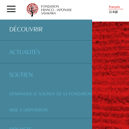
français
日本語
DÉCOUVRIR
ACTUALITÉS
SOUTIEN
DEMANDER LE SOUTIEN DE LA FONDATION
MISE À DISPOSITION