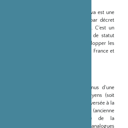
PRÉSENTATION
La Fondation Franco-Japonaise Sasakawa est une
fondation reconnue d’utilité publique par décret
du Premier Ministre du 23 mars 1990. C’est un
organisme privé, sans but lucratif et de statut
français, qui a pour mission de « développer les
relations culturelles et d’amitié entre la France et
le Japon ».
RESSOURCES
Ses ressources proviennent des revenus d’une
dotation initiale de trois milliards de yens (soit
environ 20 millions d’euros à l’époque) versée à la
France par la Fondation Nippon (ancienne
Fondation de l’Industrie Japonaise de la
Construction Navale). Des institutions analogues