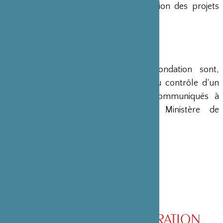
en charge le montage et la gestion des projets
émanant du Japon.
COMPTES
Les comptes annuels de la Fondation sont,
conformément à la loi, soumis au contrôle d’un
commissaire aux comptes et communiqués à
différents ministères, dont le Ministère de
l’Intérieur, son ministère de tutelle.
CONSEIL D’ADMINISTRATION