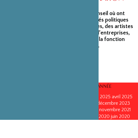
La Fondation peut s’enorgueillir d’un conseil où ont
siégé et siègent encore des personnalités politiques
marquantes, des créateurs et architectes, des artistes
du monde du spectacle, des capitaines d’entreprises,
ainsi que des personnalités émérites de la fonction
publique ou de la recherche scientifique.
CONSEILS D’ADMINISTRATION PAR ANNÉE
mars 2026
mars 2026
octobre 2025
octobre 2025
avril 2025
décembre 2024
décembre 2024
mai 2024
décembre 2023
avril 2023
octobre 2022
mai 2022
mai 2022
novembre 2021
novembre 2021
mai 2021
octobre 2020
juin 2020
juin 2020
octobre 2019
octobre 2019
avril 2019
octobre 2018
avril 2018
octobre 2017
octobre 2017
avril 2016
avril 2016
octobre 2015
octobre 2015
janvier 2015
octobre 2014
septembre 2013
avril 2013