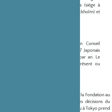
avaient déjà été créées aux Etats-Unis (siège à
New-York), en Scandinavie (siège à Stockholm) et
en Grande-Bretagne (siège à Londres).
CONSEIL D’ADMINISTRATION
La Fondation est administrée par un Conseil
d’Administration de 15 membres, dont 7 Japonais
et 8 Français, qui se réunit deux fois par an. Le
Ministre français de la Culture est présent ou
représenté au sein de ce Conseil.
DIRECTION
Un Directeur Général gère et dirige la Fondation au
siège de Paris, en accord avec les décisions du
Conseil d’Administration. Un bureau à Tokyo prend