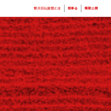
笹川日仏財団とは
理事会
情報公開