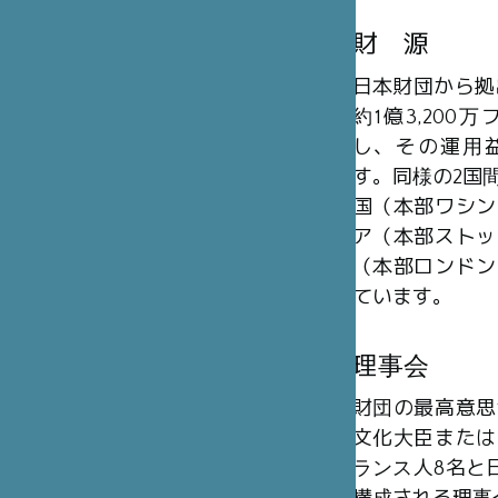
財 源
日本財団から拠
約1億3,20
し、その運用
す。同様の2国
国（本部ワシン
ア（本部ストッ
（本部ロンドン
ています。
理事会
財団の最高意思
文化大臣または
ランス人8名と日