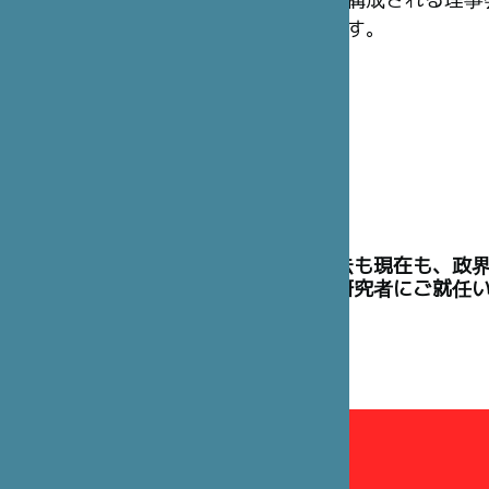
構成される理事
す。
理事には、過去も現在も、政
た高官や学術研究者にご就任
理事会