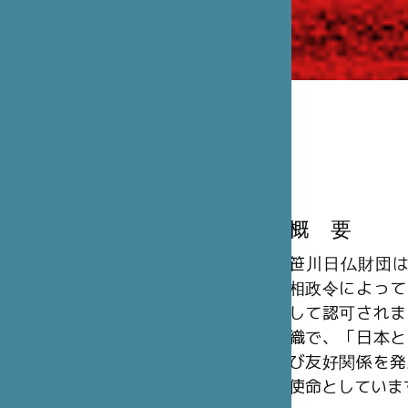
概 要
笹川日仏財団は、
相政令によって
して認可されま
織で、「日本と
び友好関係を発
使命としていま