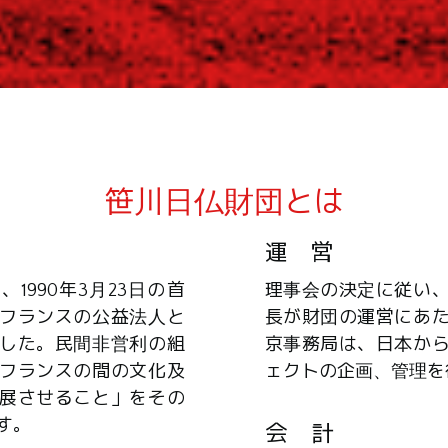
笹川日仏財団とは
運 営
1990年3月23日の首
理事会の決定に従い
フランスの公益法人と
長が財団の運営にあ
した。民間非営利の組
京事務局は、日本か
フランスの間の文化及
ェクトの企画、管理を
展させること」をその
す。
会 計