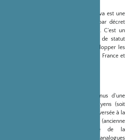
PRÉSENTATION
La Fondation Franco-Japonaise Sasakawa est une
fondation reconnue d’utilité publique par décret
du Premier Ministre du 23 mars 1990. C’est un
organisme privé, sans but lucratif et de statut
français, qui a pour mission de « développer les
relations culturelles et d’amitié entre la France et
le Japon ».
RESSOURCES
Ses ressources proviennent des revenus d’une
dotation initiale de trois milliards de yens (soit
environ 20 millions d’euros à l’époque) versée à la
France par la Fondation Nippon (ancienne
Fondation de l’Industrie Japonaise de la
Construction Navale). Des institutions analogues