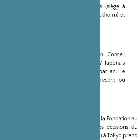
avaient déjà été créées aux Etats-Unis (siège à
New-York), en Scandinavie (siège à Stockholm) et
en Grande-Bretagne (siège à Londres).
CONSEIL D’ADMINISTRATION
La Fondation est administrée par un Conseil
d’Administration de 15 membres, dont 7 Japonais
et 8 Français, qui se réunit deux fois par an. Le
Ministre français de la Culture est présent ou
représenté au sein de ce Conseil.
DIRECTION
Un Directeur Général gère et dirige la Fondation au
siège de Paris, en accord avec les décisions du
Conseil d’Administration. Un bureau à Tokyo prend