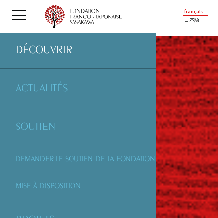
français
日本語
DÉCOUVRIR
ACTUALITÉS
SOUTIEN
DEMANDER LE SOUTIEN DE LA FONDATION
MISE À DISPOSITION