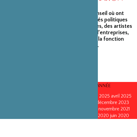
La Fondation peut s’enorgueillir d’un conseil où ont
siégé et siègent encore des personnalités politiques
marquantes, des créateurs et architectes, des artistes
du monde du spectacle, des capitaines d’entreprises,
ainsi que des personnalités émérites de la fonction
publique ou de la recherche scientifique.
CONSEILS D’ADMINISTRATION PAR ANNÉE
mars 2026
mars 2026
octobre 2025
octobre 2025
avril 2025
décembre 2024
décembre 2024
mai 2024
décembre 2023
avril 2023
octobre 2022
mai 2022
mai 2022
novembre 2021
novembre 2021
mai 2021
octobre 2020
juin 2020
juin 2020
octobre 2019
octobre 2019
avril 2019
octobre 2018
avril 2018
octobre 2017
octobre 2017
avril 2016
avril 2016
octobre 2015
octobre 2015
janvier 2015
octobre 2014
septembre 2013
avril 2013