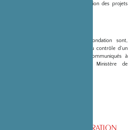
en charge le montage et la gestion des projets
émanant du Japon.
COMPTES
Les comptes annuels de la Fondation sont,
conformément à la loi, soumis au contrôle d’un
commissaire aux comptes et communiqués à
différents ministères, dont le Ministère de
l’Intérieur, son ministère de tutelle.
CONSEIL D’ADMINISTRATION