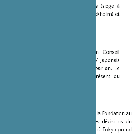
avaient déjà été créées aux Etats-Unis (siège à
New-York), en Scandinavie (siège à Stockholm) et
en Grande-Bretagne (siège à Londres).
CONSEIL D’ADMINISTRATION
La Fondation est administrée par un Conseil
d’Administration de 15 membres, dont 7 Japonais
et 8 Français, qui se réunit deux fois par an. Le
Ministre français de la Culture est présent ou
représenté au sein de ce Conseil.
DIRECTION
Un Directeur Général gère et dirige la Fondation au
siège de Paris, en accord avec les décisions du
Conseil d’Administration. Un bureau à Tokyo prend