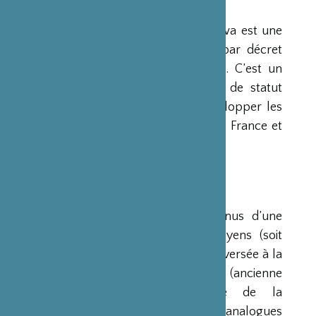
PRÉSENTATION
La Fondation Franco-Japonaise Sasakawa est une
fondation reconnue d’utilité publique par décret
du Premier Ministre du 23 mars 1990. C’est un
organisme privé, sans but lucratif et de statut
français, qui a pour mission de « développer les
relations culturelles et d’amitié entre la France et
le Japon ».
RESSOURCES
Ses ressources proviennent des revenus d’une
dotation initiale de trois milliards de yens (soit
environ 20 millions d’euros à l’époque) versée à la
France par la Fondation Nippon (ancienne
Fondation de l’Industrie Japonaise de la
Construction Navale). Des institutions analogues