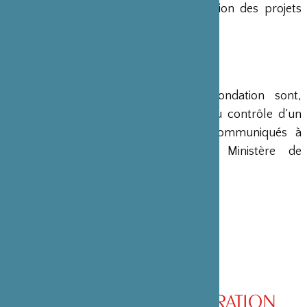
en charge le montage et la gestion des projets
émanant du Japon.
COMPTES
Les comptes annuels de la Fondation sont,
conformément à la loi, soumis au contrôle d’un
commissaire aux comptes et communiqués à
différents ministères, dont le Ministère de
l’Intérieur, son ministère de tutelle.
CONSEIL D’ADMINISTRATION