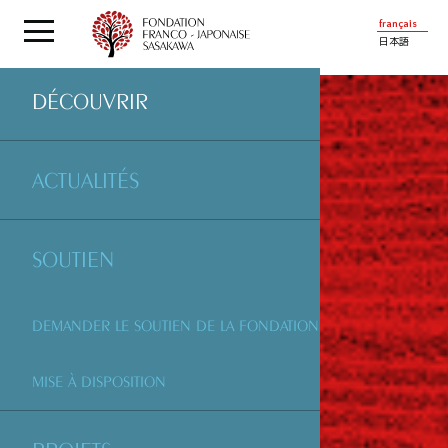
français
日本語
DÉCOUVRIR
ACTUALITÉS
SOUTIEN
DEMANDER LE SOUTIEN DE LA FONDATION
MISE À DISPOSITION