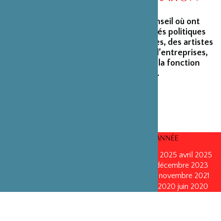
La Fondation peut s’enorgueillir d’un conseil où ont
siégé et siègent encore des personnalités politiques
marquantes, des créateurs et architectes, des artistes
du monde du spectacle, des capitaines d’entreprises,
ainsi que des personnalités émérites de la fonction
publique ou de la recherche scientifique.
CONSEILS D’ADMINISTRATION PAR ANNÉE
mars 2026
mars 2026
octobre 2025
octobre 2025
avril 2025
décembre 2024
décembre 2024
mai 2024
décembre 2023
avril 2023
octobre 2022
mai 2022
mai 2022
novembre 2021
novembre 2021
mai 2021
octobre 2020
juin 2020
juin 2020
octobre 2019
octobre 2019
avril 2019
octobre 2018
avril 2018
octobre 2017
octobre 2017
avril 2016
avril 2016
octobre 2015
octobre 2015
janvier 2015
octobre 2014
septembre 2013
avril 2013