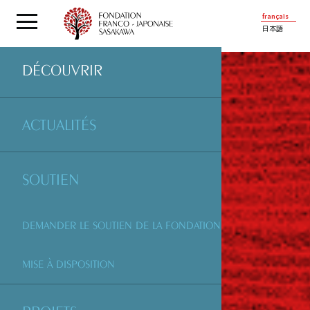
français
日本語
DÉCOUVRIR
ACTUALITÉS
SOUTIEN
DEMANDER LE SOUTIEN DE LA FONDATION
MISE À DISPOSITION