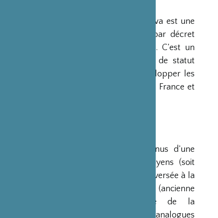
PRÉSENTATION
La Fondation Franco-Japonaise Sasakawa est une
fondation reconnue d’utilité publique par décret
du Premier Ministre du 23 mars 1990. C’est un
organisme privé, sans but lucratif et de statut
français, qui a pour mission de « développer les
relations culturelles et d’amitié entre la France et
le Japon ».
RESSOURCES
Ses ressources proviennent des revenus d’une
dotation initiale de trois milliards de yens (soit
environ 20 millions d’euros à l’époque) versée à la
France par la Fondation Nippon (ancienne
Fondation de l’Industrie Japonaise de la
Construction Navale). Des institutions analogues