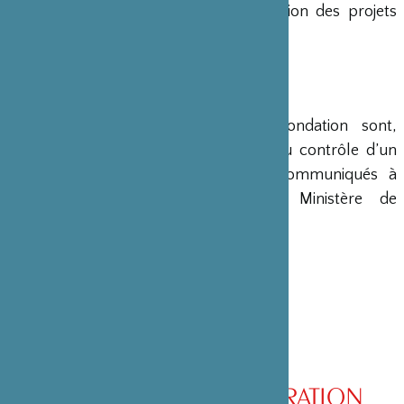
en charge le montage et la gestion des projets
émanant du Japon.
COMPTES
Les comptes annuels de la Fondation sont,
conformément à la loi, soumis au contrôle d’un
commissaire aux comptes et communiqués à
différents ministères, dont le Ministère de
l’Intérieur, son ministère de tutelle.
CONSEIL D’ADMINISTRATION