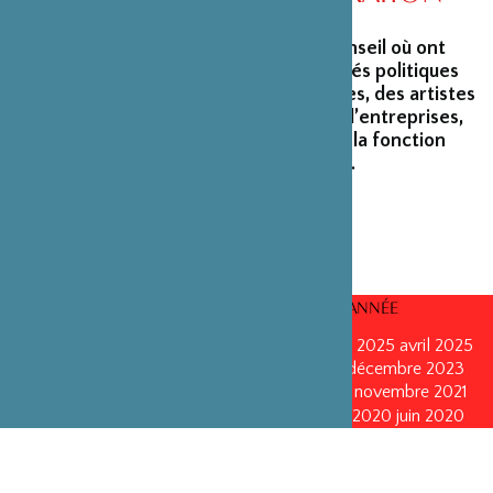
La Fondation peut s’enorgueillir d’un conseil où ont
siégé et siègent encore des personnalités politiques
marquantes, des créateurs et architectes, des artistes
du monde du spectacle, des capitaines d’entreprises,
ainsi que des personnalités émérites de la fonction
publique ou de la recherche scientifique.
CONSEILS D’ADMINISTRATION PAR ANNÉE
mars 2026
mars 2026
octobre 2025
octobre 2025
avril 2025
décembre 2024
décembre 2024
mai 2024
décembre 2023
avril 2023
octobre 2022
mai 2022
mai 2022
novembre 2021
novembre 2021
mai 2021
octobre 2020
juin 2020
juin 2020
octobre 2019
octobre 2019
avril 2019
octobre 2018
avril 2018
octobre 2017
octobre 2017
avril 2016
avril 2016
octobre 2015
octobre 2015
janvier 2015
octobre 2014
septembre 2013
avril 2013