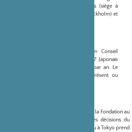
avaient déjà été créées aux Etats-Unis (siège à
New-York), en Scandinavie (siège à Stockholm) et
en Grande-Bretagne (siège à Londres).
CONSEIL D’ADMINISTRATION
La Fondation est administrée par un Conseil
d’Administration de 15 membres, dont 7 Japonais
et 8 Français, qui se réunit deux fois par an. Le
Ministre français de la Culture est présent ou
représenté au sein de ce Conseil.
DIRECTION
Un Directeur Général gère et dirige la Fondation au
siège de Paris, en accord avec les décisions du
Conseil d’Administration. Un bureau à Tokyo prend