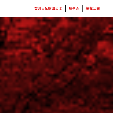
笹川日仏財団とは
理事会
情報公開