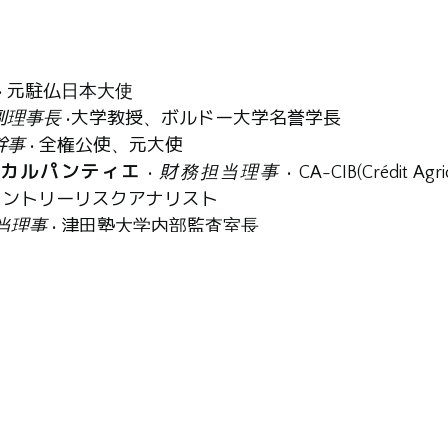
• 元駐仏日本大使
副理事長
•大学教授、ボルドー大学名誉学長
幹事
• 全権公使、元大使
・カルパンティエ
•
財務担当理事
• CA-CIB(Crédit Agr
Bank)カントリーリスクアナリスト
当理事
• 津田塾大学内部監査室長
富永 典子
• 日仏経済交流委員会（CEFJ）デレゲ・ジェ
ール=アンリオン
• 宗教文化財研究所事務局長
マン=トマ
• 作家
ン
• フランス文化省代表、オリンピック・パラリンピッ
大学名誉教授・特任教授、星薬科大学名誉教授・元学長