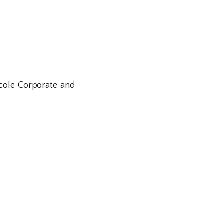
icole Corporate and
ネラル（代表）
ク文化省代表委員