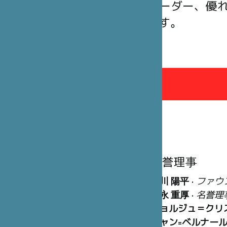
ト、企業リーダー、優
思っています。
理事会
名誉理事
笹川 陽平
•
ファウ
冨永 重厚
•
名誉理
ジョルジュ＝クリ
ジャン=ベルナー