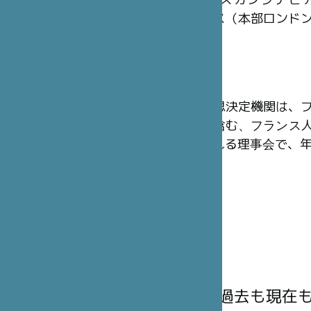
シントン）、スカンジナビ
ム）、イギリス（本部ロンド
ています。
理事会
財団の最高意思決定機関は、
その代理人を含む、フランス人
名から構成される理事会で、年
理事には、過去も現在