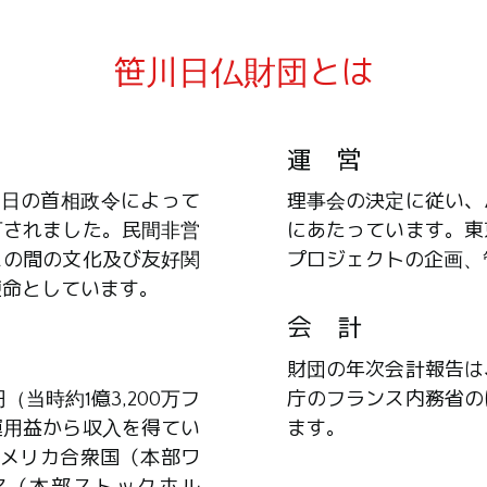
笹川日仏財団とは
運 営
23日の首相政令によって
理事会の決定に従い、
可されました。民間非営
にあたっています。東
スの間の文化及び友好関
プロジェクトの企画、
使命としています。
会 計
財団の年次会計報告は
当時約1億3,200万フ
庁のフランス内務省の
運用益から収入を得てい
ます。
アメリカ合衆国（本部ワ