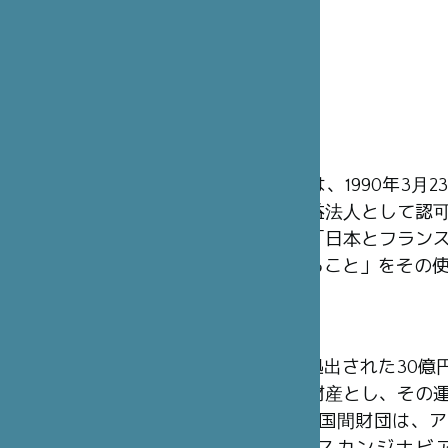
概 要
笹川日仏財団は、1990年3月
フランスの公益法人として認
利の組織で、「日本とフラン
係を発展させること」をその
財 源
日本財団から拠出された30億円（
ラン）を基本財産とし、その
ます。同様の2国間財団は、