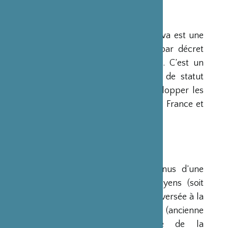
PRÉSENTATION
La Fondation Franco-Japonaise Sasakawa est une
fondation reconnue d’utilité publique par décret
du Premier Ministre du 23 mars 1990. C’est un
organisme privé, sans but lucratif et de statut
français, qui a pour mission de « développer les
relations culturelles et d’amitié entre la France et
le Japon ».
RESSOURCES
Ses ressources proviennent des revenus d’une
dotation initiale de trois milliards de yens (soit
environ 20 millions d’euros à l’époque) versée à la
France par la Fondation Nippon (ancienne
Fondation de l’Industrie Japonaise de la