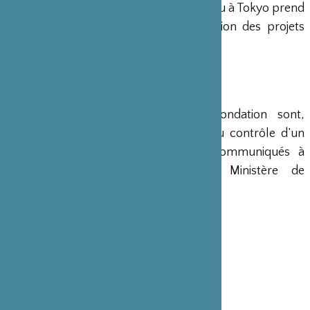
Conseil d’Administration. Un bureau à Tokyo prend
en charge le montage et la gestion des projets
émanant du Japon.
COMPTES
Les comptes annuels de la Fondation sont,
conformément à la loi, soumis au contrôle d’un
commissaire aux comptes et communiqués à
différents ministères, dont le Ministère de
l’Intérieur, son ministère de tutelle.