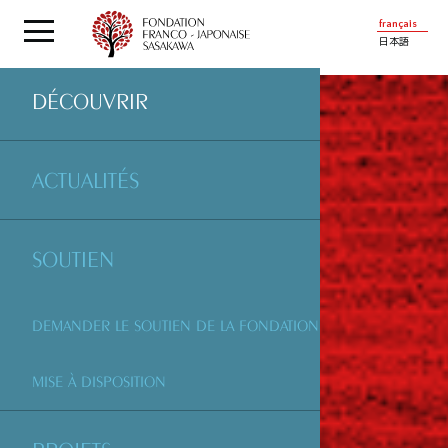
français
日本語
DÉCOUVRIR
ACTUALITÉS
SOUTIEN
DEMANDER LE SOUTIEN DE LA FONDATION
MISE À DISPOSITION