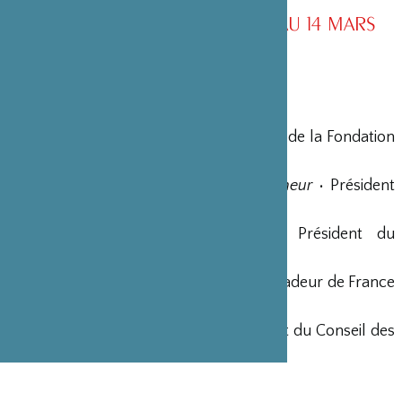
CONSEIL D’ADMINISTRATION AU 14 MARS
2026
MEMBRES D’HONNEUR
Yohei Sasakawa
•
Fondateur
• Président de la Fondation
Nippon
Shigeatsu Tominaga
•
Président d’Honneur
• Président
Fondateur de la société STIC Japon
Georges-Christian Chazot
• Ancien Président du
Groupe Hospitalier Saint-Joseph
Jean-Bernard Ouvrieu
• Ancien Ambassadeur de France
au Japon
Masatoshi Watanabe
• Ancien Président du Conseil des
Trustees de la Fondation Pasteur Japon