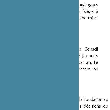
Construction Navale). Des institutions analogues
avaient déjà été créées aux Etats-Unis (siège à
New-York), en Scandinavie (siège à Stockholm) et
en Grande-Bretagne (siège à Londres).
CONSEIL D’ADMINISTRATION
La Fondation est administrée par un Conseil
d’Administration de 15 membres, dont 7 Japonais
et 8 Français, qui se réunit deux fois par an. Le
Ministre français de la Culture est présent ou
représenté au sein de ce Conseil.
DIRECTION
Un Directeur Général gère et dirige la Fondation au
siège de Paris, en accord avec les décisions du