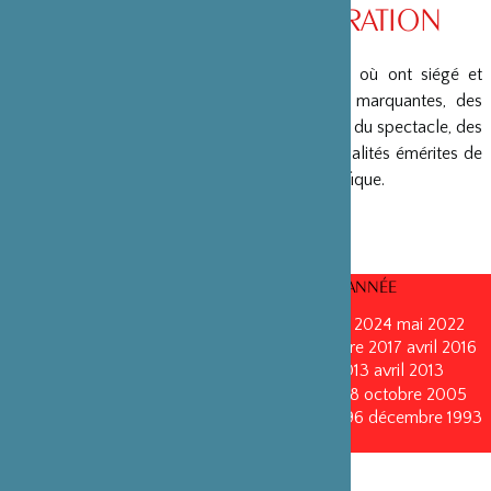
CONSEIL D’ADMINISTRATION
La Fondation peut s’enorgueillir d’un conseil où ont siégé et
siègent encore des personnalités politiques marquantes, des
créateurs et architectes, des artistes du monde du spectacle, des
capitaines d’entreprises, ainsi que des personnalités émérites de
la fonction publique ou de la recherche scientifique.
CONSEILS D’ADMINISTRATION PAR ANNÉE
mars 2026
octobre 2025
décembre 2024
mai 2022
novembre 2021
juin 2020
octobre 2019
octobre 2017
avril 2016
octobre 2015
octobre 2014
septembre 2013
avril 2013
octobre 2011
mai 2011
juin 2010
octobre 2008
octobre 2005
novembre 2002
novembre 1999
décembre 1996
décembre 1993
décembre 1990