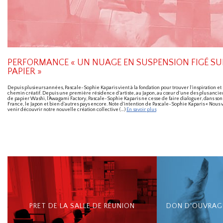
PERFORMANCE « UN NUAGE EN SUSPENSION FIGÉ SU
PAPIER »
Depuis plusieurs années, Pascale-Sophie Kaparis vient à la fondation pour trouver l’inspiration et
chemin créatif. Depuis une première résidence d’artiste, au Japon, au cœur d’une des plus anci
de papier Washi, l’Awagami Factory, Pascale-Sophie Kaparis ne cesse de faire dialoguer, dans son
France, le Japon et bien d’autres pays encore. Note d’intention de Pascale-Sophie Kaparis « Nous v
venir découvrir notre nouvelle création collective (…)
En savoir plus
PRET DE LA SALLE DE RÉUNION
DON D'OUVRAGE