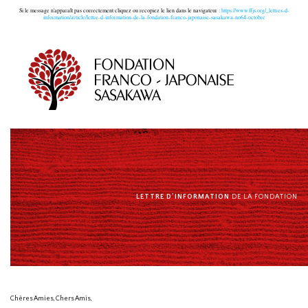
Si le message n'apparaît pas correctement cliquez ou recopiez le lien dans le navigateur :
https://www.ffjs.org/_lettres-d-
information/article/lettre-d-information-de-la-fondation-franco-japonaise-sasakawa-no64-octobre
LETTRE D’INFORMATION
DE LA FONDATION
Chères Amies, Chers Amis,