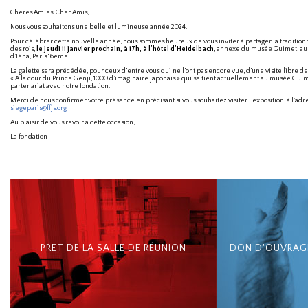
Chères Amies, Cher Amis,
Nous vous souhaitons une belle et lumineuse année 2024.
Pour célébrer cette nouvelle année, nous sommes heureux de vous inviter à partager la traditionn
des rois,
le jeudi 11 janvier prochain, à 17h, à l’hôtel d’Heidelbach
, annexe du musée Guimet, au
d’Iéna, Paris 16ème.
La galette sera précédée, pour ceux d’entre vous qui ne l’ont pas encore vue, d’une visite libre de
« A la cour du Prince Genji, 1000 d’imaginaire japonais » qui se tient actuellement au musée Gui
partenariat avec notre fondation.
Merci de nous confirmer votre présence en précisant si vous souhaitez visiter l’exposition, à l’adr
siegeparis@ffjs.org
Au plaisir de vous revoir à cette occasion,
La fondation
PRET DE LA SALLE DE RÉUNION
DON D'OUVRAGE