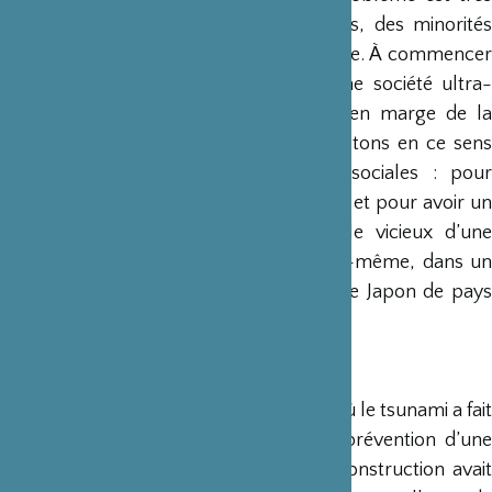
lente (question de la place des femmes, des minorités
type
burakumin
, etc.). Tout n’est pas rose. À commencer
par la vie des salariés lambda dans une société ultra-
compétitive. Ou celles des personnes en marge de la
société qui sont souvent ostracisées. Notons en ce sens
les difficultés à percevoir des aides sociales : pour
percevoir ces aides, il faut un logement ; et pour avoir un
logement, il faut un travail… Le cercle vicieux d’une
administration lourde. Kitano Takeshi lui-même, dans un
portrait qui lui était consacré, qualifiait le Japon de pays
rétrograde. Il y a sans doute du vrai.
Prévoyez-vous une suite ?
Les images que j’avais prises de la zone où le tsunami a fait
le plus de victimes et où un mur de prévention d’une
prochaine vague est actuellement en construction avait