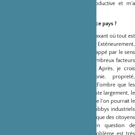
contrainte s’est finalement révélée productive et m’a
permis cette esthétique du retrait.
Qu’est-ce qui vous a le plus étonné dans ce pays ?
Pour un(e) touriste, c’est un pays très relaxant où tout est
assez simple et les Japonais accueillants. Extérieurement,
comme de nombreux visiteurs, j’ai été frappé par le sens
civique général, qui s’explique par de nombreux facteurs
comme mes lectures me l’ont appris. Après, je crois
savoir qu’au-delà de cette harmonie, propreté,
tranquillité apparente, il y a des zones d’ombre que les
touristes ne voient pas. La corruption existe largement, le
rapport à la nature n’est pas aussi zen que l’on pourrait le
penser (Kurozawa a bien dénoncé les lobbys industriels
dans
Rêves
), l’intérêt pour la chose publique des citoyens
est relativement faible, la remise en question de
nombreux aspects sociétaux posant problème est très