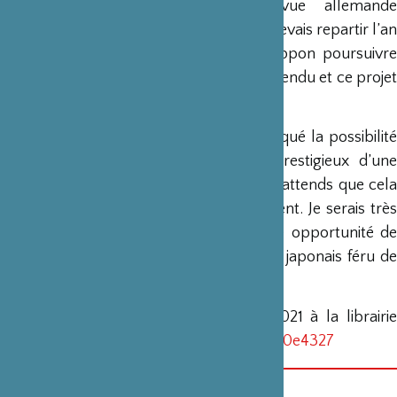
beaucoup intéressé une belle revue allemande
spécialisée sur la mer & les littoraux. Je devais repartir l’an
dernier avec un journaliste germano-nippon poursuivre
ce travail visuel. Mais la covid a tout suspendu et ce projet
est partie remise – je l’espère.
Par ailleurs, un contact important a évoqué la possibilité
d’une exposition dans l’espace très prestigieux d’une
grande marque française à Tôkyô. Mais j’attends que cela
se précise pour en parler plus amplement. Je serais très
heureux que puisse se concrétiser cette opportunité de
montrer la vision d’un
gaijin
à un public japonais féru d
photographie.
Une signature est prévue début juin 2021 à la librairie
Artazart :
https://artazart.com/?v=11aedd0e4327
DATE(S)