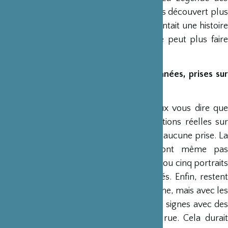
Chevaliers aux Cent-huit étoiles
. J’ai hélas découvert plu
tard que cette production japonaise racontait une histoire
qui se passe en réalité en Chine. On ne peut plus faire
confiance à personne. Sauf à Wikipédia.
Vos photos sont-elles posées ou spontanées, prises sur
le vif ?
Après avoir calculé précisément, je peux vous dire que
85% des images du livre sont des situations réelles sur
lesquelles je n’ai eu aucune intervention, aucune prise. La
plupart du temps les personnes n’ont même pas
remarqué ma présence. Puis il y a quatre ou cinq portraits
dans le livre, qui par définition sont posés. Enfin, restent
15% de planches qui ont été mises en scène, mais avec les
moyens du bord, à savoir le langage des signes avec des
personnes rencontrées
in situ
dans la rue. Cela durait