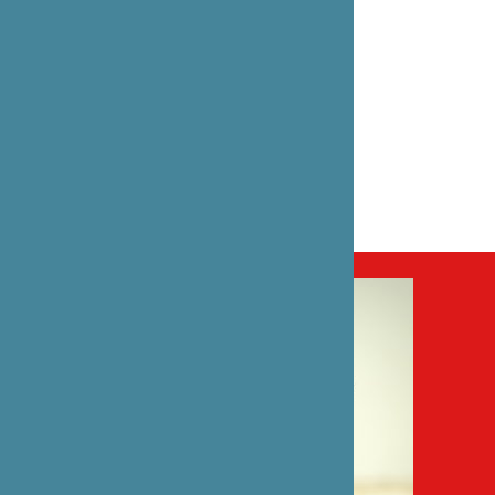
17 juin 2021
PARTENAIRE(S)
Editions de Juillet
VOIR AUSSI – PROJET
Livre « Giri-Giri » de Nicolas Boyer