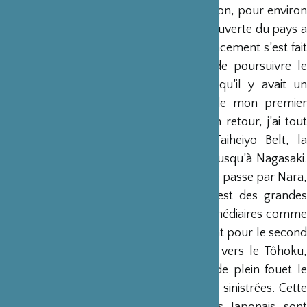
Je ne me suis rendu que deux fois au Japon, pour environ
un mois et demi à chaque séjour. La découverte du pays a
eu lieu en mai 2018 et mon second déplacement s’est fait
un an après à la même période afin de poursuivre le
travail initié et pour lequel je sentais qu’il y avait un
potentiel pour une publication. Lors de mon premier
voyage, n’étant pas certain qu’il y ait un retour, j’ai tout
naturellement descendu l’axe de la Taiheiyo Belt, la
ceinture pacifique en partant de Tôkyô jusqu’à Nagasaki.
C’est la voie la plus touristique puisqu’elle passe par Nara,
Kyôto, Osaka, Hiroshima pour ce qui est des grandes
conurbations, mais aussi des villes intermédiaires comme
Himeji ou Kurashiki. Ce fut un peu différent pour le second
voyage où je suis notamment remonté vers le Tôhoku,
autour des villes côtières qui ont subi de plein fouet le
tsunami de 2011 et ont des airs de zones sinistrées. Cette
désolation est un peu triste, mais les Japonais sont