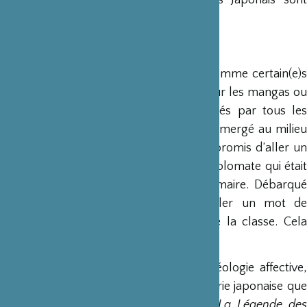
admirablement résilients.
Qu’est-ce qui vous attirait au Japon ?
Je n’ai jamais eu un tropisme japonais comme certain(e)s
qui se passionnent dès l’adolescence pour les mangas ou
de manière plus générale ont été attirés par tous les
éléments du soft power japonais qui a émergé au milieu
des années 90. En revanche, je m’étais promis d’aller un
jour voir ce pays d’où venait un fils de diplomate qui était
l’un de mes meilleurs amis d’école primaire. Débarqué
dans la valise diplomatique sans parler un mot de
français, il terminait l’année premier de la classe. Cela
force le respect et la curiosité !
Enfin, toujours dans un registre d’archéologie affective,
« mon » Japon a surtout été lié à une série japonaise que
j’adorais, enfant dans les années 70 :
La Légende des