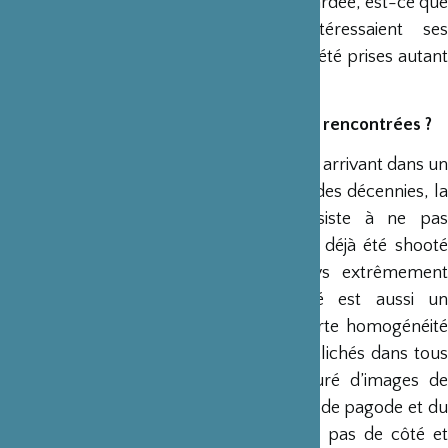
pour le comprendre. Toute proportion gardée, est-ce que
les images de Stephen Shore intéressaient ses
contemporains au moment où elles ont été prises autant
qu’elles nous plaisent aujourd’hui ?
Quelles difficultés éventuelles avez-vous rencontrées ?
Spontanément, en tant que photographe arrivant dans un
pays qui a été tellement mitraillé depuis des décennies, la
première difficulté ou challenge consiste à ne pas
réinventer la roue en refaisant ce qui a déjà été shooté
brillamment. Mais le fait que ce pays extrêmement
photogénique ait été tant représenté est aussi un
avantage car au fond il y a une très forte homogénéité
dans ces représentations : ce sont des clichés dans tous
les sens du terme. Instagram est saturé d’images de
(fausses) geishas avec ombrelle sur fond de pagode et du
coup, il n’est pas si difficile de faire un pas de côté et