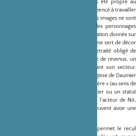
Mon approche photographique n’a pas été propre au
Japon car c’est la même que j’avais commencé à travailler
en Iran et que j’ai poursuivie en Inde : mes images ne sont
jamais très peuplées car j’aime isoler des personnages
comme les archétypes sociaux d’une situation donnée sur
un paysage urbain (le plus souvent) qui me sert de décor
théâtral. Ici, un livreur de fleur, là un retraité obligé de
travailler au-delà de 70 ans par manque de revenus, un
musicien de rue ou un yakuza surveillant son secteur.
Comme ces estampes du passé (qu’il s’agisse de Daumier
ou Hiroshige) qui présentaient un « caractère » (au sens de
La Bruyère) en indiquant le nom du métier ou un statut
social : le porteur d’eau, le propriétaire, l’acteur de Nô,
etc. C’est en ce sens que ces images peuvent avoir une
petite portée documentaire.
Parfois, c’est le passage du temps qui permet le recul