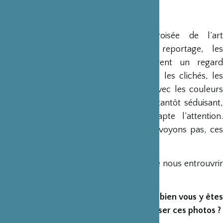
Parce qu’elles se situent à la croisée de l’art
contemporain, de la publicité, du reportage, les
photographies de Nicolas Boyer offrent un regard
différent sur le Japon. Elles jouent avec les clichés, les
situations, créées ou prises sur le vif, avec les couleurs
également. Le traitement chromatique, tantôt séduisant,
tantôt inquiétant, parfois amusant, capte l’attention.
Ouvertures vers un Japon que nous ne voyons pas, ces
images reflètent un regard singulier.
Nous avons demandé à Nicolas Boyer de nous entrouvrir
les arcanes de son travail…
Etait-ce votre première fois au Japon ou bien vous y êtes
vous rendu à plusieurs reprises pour réaliser ces photos ?