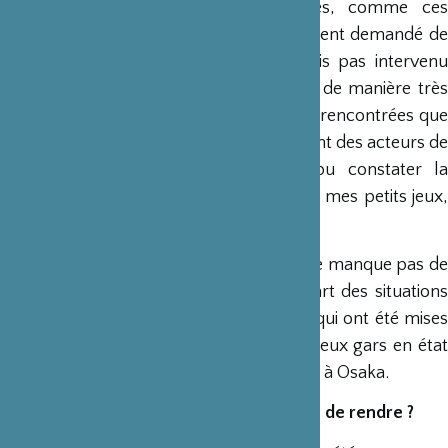
généralement moins de deux minutes, comme ces
lycéennes en uniforme à qui j’ai simplement demandé de
simuler une bagarre de filles. Je ne suis pas intervenu
autrement que pour cadrer et elles ont de manière très
naturelle pris des attitudes que je n’avais rencontrées que
sur des estampes du XIXème représentant des acteurs de
kabuki ! La plupart du temps, j’ai pu constater la
gentillesse des Japonais pour se prêter à mes petits jeux,
souvent sans en comprendre la finalité !…
Mais le plus étonnant dans ce pays qui ne manque pas de
sources de surprises, c’est que la plupart des situations
les plus marquantes ne sont pas celles qui ont été mises
en scène : je pense par exemple à ces deux gars en état
d’ébriété sur une voie de train de banlieue à Osaka.
Quelle esthétique du Japon essayez-vous de rendre ?