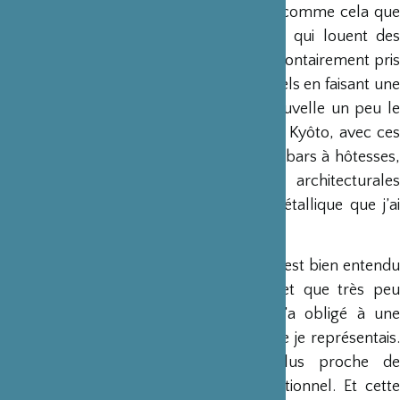
trouver d’autres sujets à exposer. C’est comme cela que
j’ai imaginé ma mini-série sur les filles qui louent des
kimonos pour la journée à Kyôto : j’ai volontairement pris
le contrepoint des décors en bois habituels en faisant une
série « kimono & béton brut » qui renouvelle un peu le
genre. Le quartier (un peu) « rouge » de Kyôto, avec ces
immeubles remplis de « parlours », ces bars à hôtesses,
présente des caractéristiques architecturales
intéressantes et c’est dans ce décor métallique que j’ai
choisi de travailler cette série.
Mais la plus grande difficulté au Japon c’est bien entendu
la barrière de la langue qui ne permet que très peu
d’interactions avec les habitants et m’a obligé à une
distance certaine avec les personnes que je représentais.
Au final, cela donne un travail plus proche de
l’entomologiste que du reportage traditionnel. Et cette