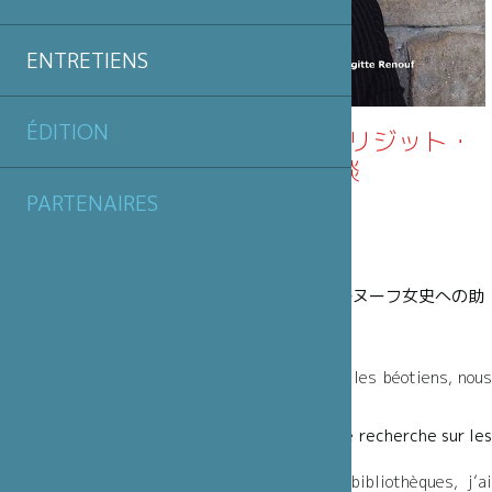
ENTRETIENS
ÉDITION
図書館学芸ディレクター、ブリジット・
ルヌフ女史との対談
PARTENAIRES
（フランス語のみ）
日本における図書館調のためのブリジット・ルヌーフ女史への助
成
Sujet passionnant et quelque peu obscur pour les béotiens, nous
lui avons demandé quelques éclaircissements.
Comment vous est venue l’idée de faire cette recherche sur les
bibliothèques japonaises ?
Après un parcours de trente ans dans les bibliothèques, j’ai